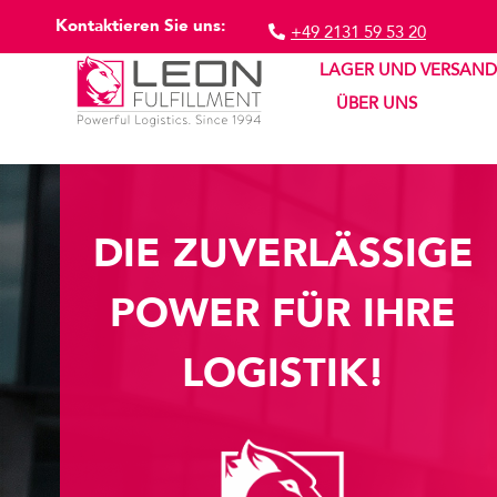
Kontaktieren Sie uns:
+49 2131 59 53 20
LAGER UND VERSAND
ÜBER UNS
DIE ZUVERLÄSSIGE
POWER FÜR IHRE
LOGISTIK!