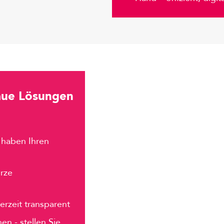
aue Lösungen
r haben Ihren
rze
derzeit transparent
n - stellen Sie