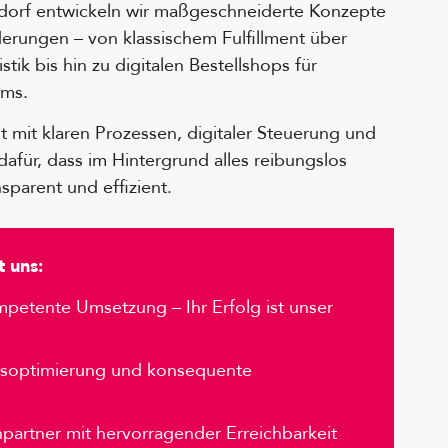
eldorf entwickeln wir maßgeschneiderte Konzepte
rderungen – von klassischem Fulfillment über
ik bis hin zu digitalen Bestellshops für
ams.
 mit klaren Prozessen, digitaler Steuerung und
für, dass im Hintergrund alles reibungslos
ansparent und effizient.
t uns:
mpetente Umsetzung – Ihr Erfolg ist unser
essoptimierung und konsequente
partner mit hervorragender Erreichbarkeit