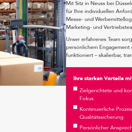
Mit Sitz in Neuss bei Düss
für Ihre individuellen Anfo
Messe- und Werbemittellogist
Marketing- und Vertriebste
Unser erfahrenes Team sorgt
persönlichem Engagement da
funktioniert – skalierbar, tr
Ihre starken Vorteile mi
Zielgerichtete und ko
Fokus
Kontinuierliche Proz
Qualitätssicherung
Persönlicher Ansprech