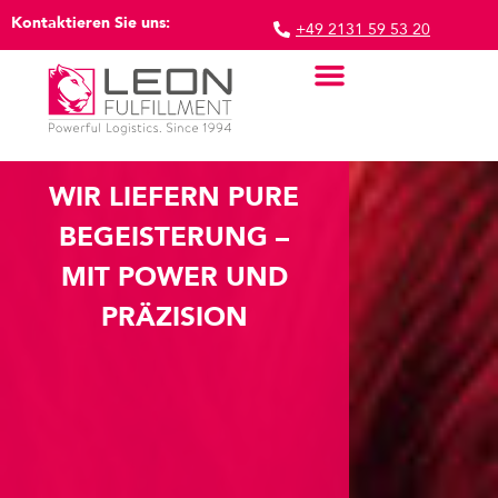
Kontaktieren Sie uns:
+49 2131 59 53 20
Lager Und Versand
Marketing Logistik
Schnittstellen & Systeme
WIR LIEFERN PURE
BEGEISTERUNG –
MIT POWER UND
PRÄZISION